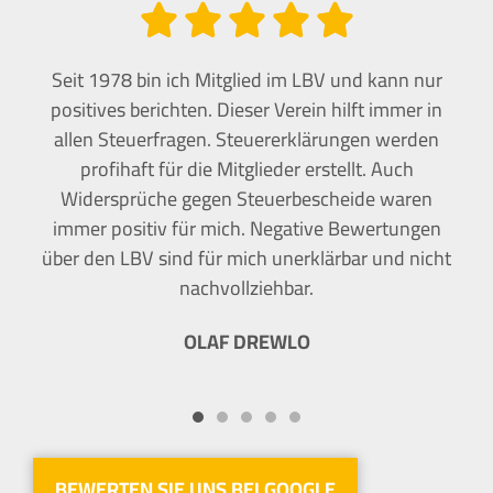





BV
Seit 1978 bin ich Mitglied im LBV und kann nur
ng
positives berichten. Dieser Verein hilft immer in
ig
allen Steuerfragen. Steuererklärungen werden
ne
und
profihaft für die Mitglieder erstellt. Auch
Widersprüche gegen Steuerbescheide waren
Ka
immer positiv für mich. Negative Bewertungen
über den LBV sind für mich unerklärbar und nicht
k
nachvollziehbar.
OLAF DREWLO
BEWERTEN SIE UNS BEI GOOGLE