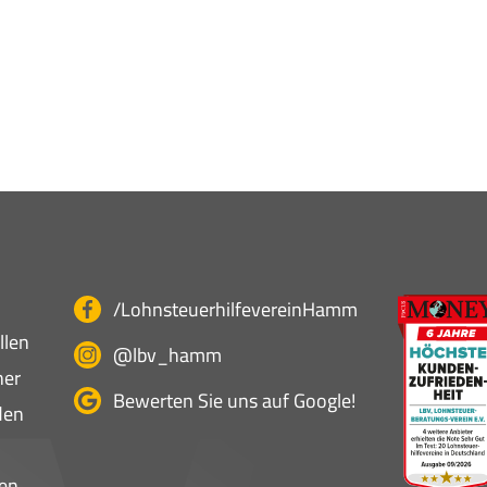
/LohnsteuerhilfevereinHamm
llen
@lbv_hamm
ner
Bewerten Sie uns auf Google!
den
en