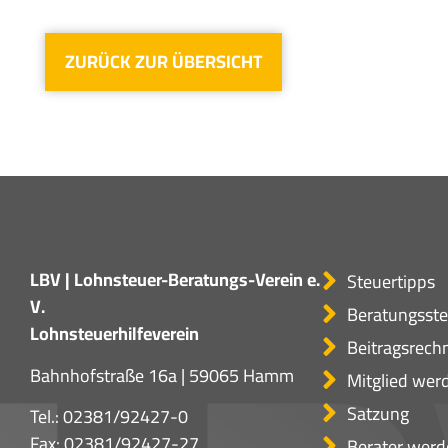
ZURÜCK ZUR ÜBERSICHT
LBV | Lohnsteuer-Beratungs-Verein e.
Steuertipps
V.
Beratungsste
Lohnsteuerhilfeverein
Beitragsrech
Bahnhofstraße 16a | 59065 Hamm
Mitglied wer
Satzung
Tel.:
02381/92427-0
Fax: 02381/92427-27
Berater werd