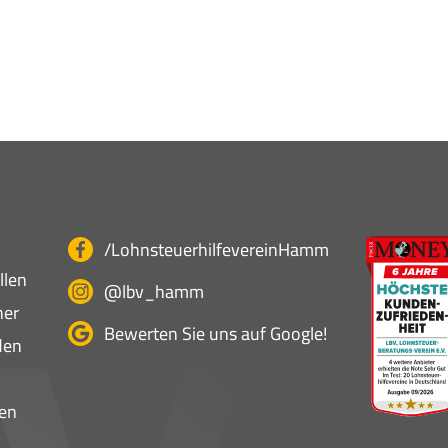
/LohnsteuerhilfevereinHamm
llen
@lbv_hamm
ner
Bewerten Sie uns auf Google!
den
en