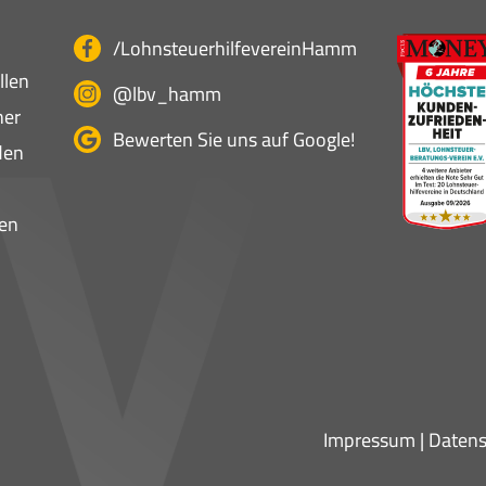
/LohnsteuerhilfevereinHamm
llen
@lbv_hamm
ner
Bewerten Sie uns auf Google!
den
en
Impressum
|
Datens