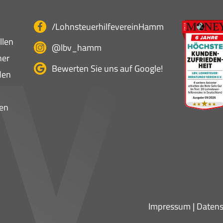
/LohnsteuerhilfevereinHamm
llen
@lbv_hamm
ner
Bewerten Sie uns auf Google!
den
en
Impressum
|
Datens