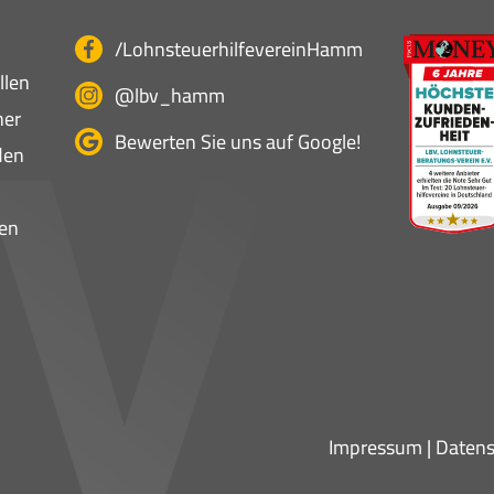
/LohnsteuerhilfevereinHamm
llen
@lbv_hamm
ner
Bewerten Sie uns auf Google!
den
en
Impressum
|
Datens