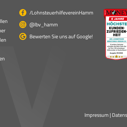
/LohnsteuerhilfevereinHamm
llen
@lbv_hamm
ner
Bewerten Sie uns auf Google!
den
en
Impressum
|
Datens